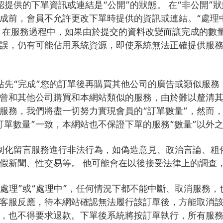
認提供的下單資訊或連結是“公開”的狀態。 在“非公開”
成前，會員不允許更改下單時提供的資訊或連結。“處理
 在服務過程中，如果由於提交的資料改變而讓完成的數
誤，仍有可能佔用系統資源，即使系統無法正確提供服
站先“完成”您的訂單後再購買其他公司的廣告或類似服
曾和其他公司購買和本網站類似的服務，由於難以釐清
”服務，我們將盡一切努力實現會員的“訂單數量”，然而
訂單數量”一致，本網站也不保證下單的服務“數量”以外
制化留言服務進行非法行為，如偽造意見、政治言論、粗
假新聞、性交易等。 他可能會在以後接受法律上的調查
處理”或“處理中”，任何情況下都不能中斷、取消服務，
客服反應，待本網站確認無法履行該訂單後，方能取消
，也不得要求退款。下單後系統將按訂單執行，所有服